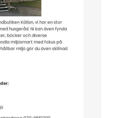
dbutiken Källan, vi har en stor
ed husgeråd. Ni kan även fynda
aker, böcker och diverse
andla miljösmart med fokus på
hållbar miljö gör du även skillnad
der:
jö