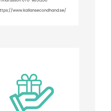
ernhardsson 070-9851200
ttps://www.kallansecondhand.se/