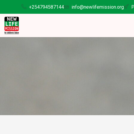
+254794587144
info@newlifemission.org
P