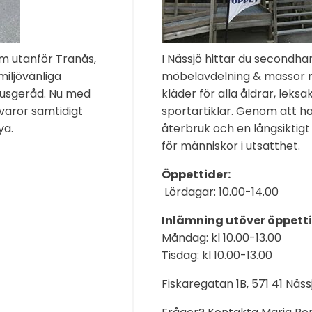
km utanför Tranås,
I Nässjö hittar du secondhan
miljövänliga
möbelavdelning & massor m
 husgeråd. Nu med
kläder för alla åldrar, leks
varor samtidigt
sportartiklar. Genom att h
ya.
återbruk och en långsiktigt 
för människor i utsatthet.
Öppettider:
Lördagar: 10.00-14.00
Inlämning utöver öppetti
Måndag: kl 10.00-13.00
Tisdag: kl 10.00-13.00
Fiskaregatan 1B, 571 41 Näss