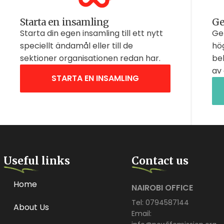
Starta en insamling
Ge
Starta din egen insamling till ett nytt
Ge 
speciellt ändamål eller till de
hög
sektioner organisationen redan har.
be
av 
STARTA EN INSAMLING
Useful links
Contact us
Home
NAIROBI OFFICE
Tel: 0794587144
About Us
Email: