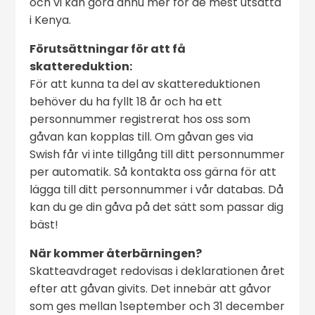
och vi kan göra ännu mer för de mest utsatta
i Kenya.
Förutsättningar för att få
skattereduktion:
För att kunna ta del av skattereduktionen
behöver du ha fyllt 18 år och ha ett
personnummer registrerat hos oss som
gåvan kan kopplas till. Om gåvan ges via
Swish får vi inte tillgång till ditt personnummer
per automatik. Så kontakta oss gärna för att
lägga till ditt personnummer i vår databas. Då
kan du ge din gåva på det sätt som passar dig
bäst!
När kommer återbärningen?
Skatteavdraget redovisas i deklarationen året
efter att gåvan givits. Det innebär att gåvor
som ges mellan 1september och 31 december